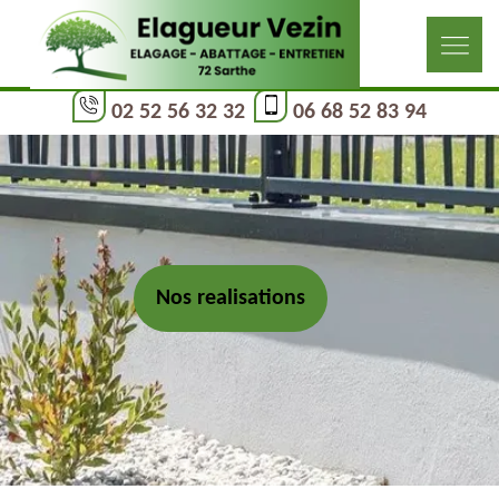
02 52 56 32 32
06 68 52 83 94
Nos realisations