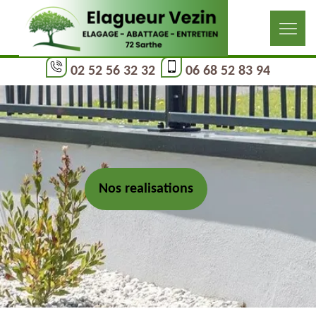
02 52 56 32 32
06 68 52 83 94
Nos realisations