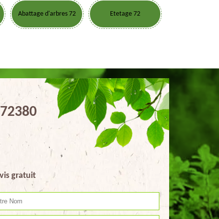
Abattage d'arbres 72
Etetage 72
e 72380
vis gratuit