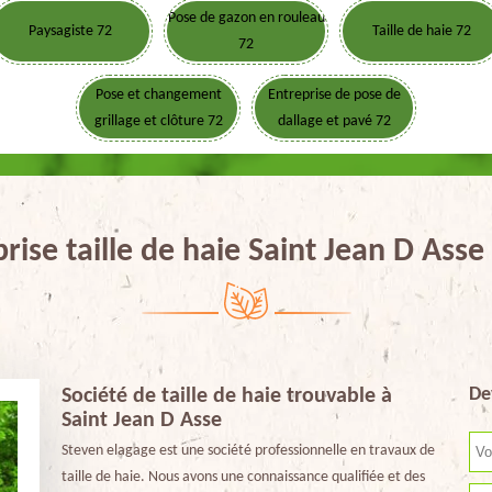
Pose de gazon en rouleau
Paysagiste 72
Taille de haie 72
72
Pose et changement
Entreprise de pose de
grillage et clôture 72
dallage et pavé 72
rise taille de haie Saint Jean D Ass
De
Société de taille de haie trouvable à
Saint Jean D Asse
Steven elagage est une société professionnelle en travaux de
taille de haie. Nous avons une connaissance qualifiée et des