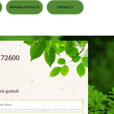
Abattage d'arbres 72
Etetage 72
 72600
vis gratuit