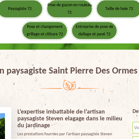
Pose de gazon en rouleau
Paysagiste 72
Taille de haie 72
72
Pose et changement
Entreprise de pose de
grillage et clôture 72
dallage et pavé 72
an paysagiste Saint Pierre Des Ormes
De
L’expertise imbattable de l’artisan
paysagiste Steven elagage dans le milieu
du jardinage
Les prestations fournies par l’artisan paysagiste Steven