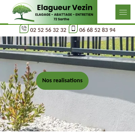
02 52 56 32 32
06 68 52 83 94
Nos realisations