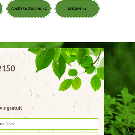
Abattage d'arbres 72
Etetage 72
72150
vis gratuit