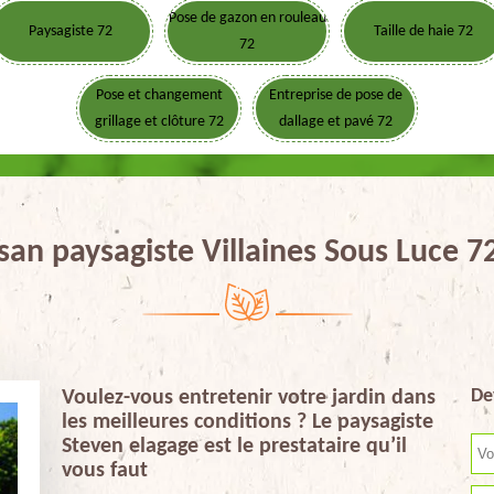
Pose de gazon en rouleau
Paysagiste 72
Taille de haie 72
72
Pose et changement
Entreprise de pose de
grillage et clôture 72
dallage et pavé 72
san paysagiste Villaines Sous Luce 
De
Voulez-vous entretenir votre jardin dans
les meilleures conditions ? Le paysagiste
Steven elagage est le prestataire qu’il
vous faut