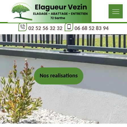
02 52 56 32 32
06 68 52 83 94
Nos realisations