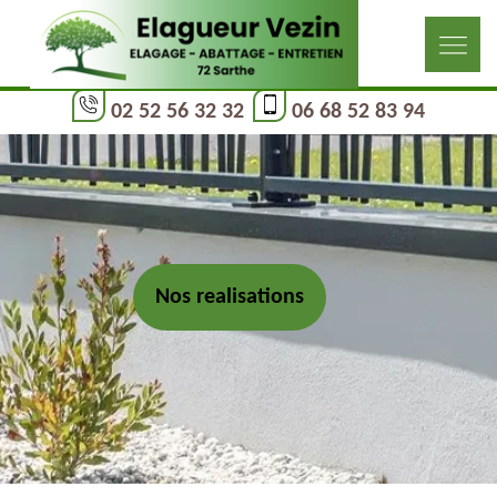
02 52 56 32 32
06 68 52 83 94
Nos realisations