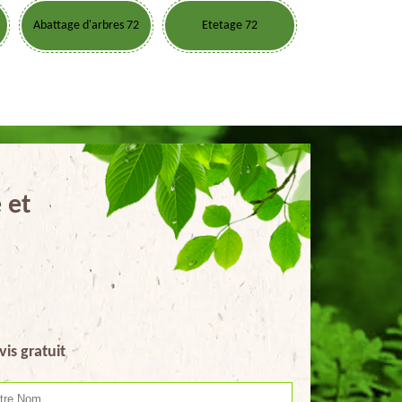
Abattage d'arbres 72
Etetage 72
 et
vis gratuit