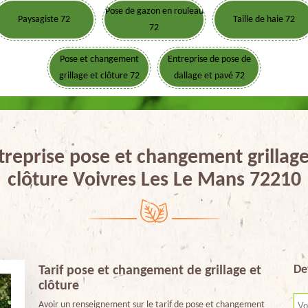
Pose de gazon en rouleau
Paysagiste 72
Taille de haie 72
72
Pose et changement
Entreprise de pose de
grillage et clôture 72
dallage et pavé 72
treprise pose et changement grillage
clôture Voivres Les Le Mans 72210
De
Tarif pose et changement de grillage et
clôture
Avoir un renseignement sur le tarif de pose et changement