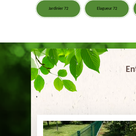
Jardinier 72
Elagueur 72
En