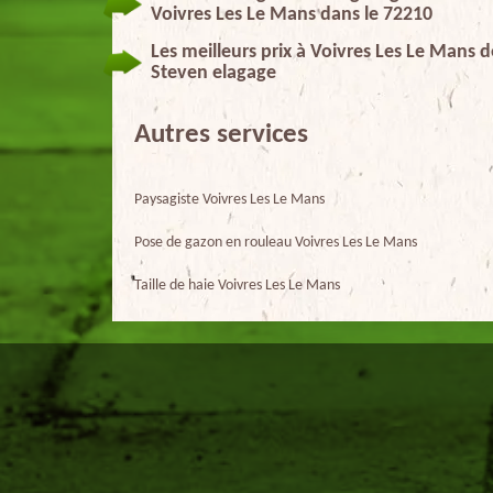
Voivres Les Le Mans dans le 72210
Les meilleurs prix à Voivres Les Le Mans 
Steven elagage
Autres services
Paysagiste Voivres Les Le Mans
Pose de gazon en rouleau Voivres Les Le Mans
Taille de haie Voivres Les Le Mans