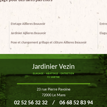
gage pour des tarifs pas chers
Etetage Aillieres Beauvoir
Entre
Jardinier Aillieres Beauvoir
Elagu
Pose et changement grillage et clôture Aillieres Beauvoir
Jardinier Vezin
ELAGAGE - ABATTAGE - ENTRETIEN
72 SARTHE
23 rue Pierre Pavoine
72000 Le Mans
02 52 56 32 32
/
06 68 52 83 94