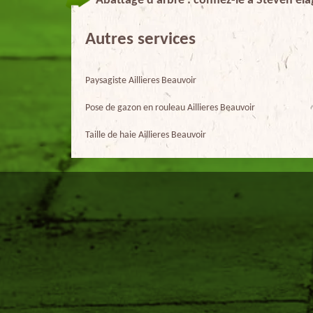
Abattage d’arbre : confiez-le à Steven ela
Autres services
Paysagiste Aillieres Beauvoir
Pose de gazon en rouleau Aillieres Beauvoir
Taille de haie Aillieres Beauvoir