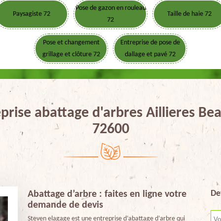
Pose de gazon en rouleau
Paysagiste 72
Taille de haie 72
72
Pose et changement
Entreprise de pose de
grillage et clôture 72
dallage et pavé 72
prise abattage d'arbres Aillieres Be
72600
De
Abattage d’arbre : faites en ligne votre
demande de devis
Steven elagage est une entreprise d’abattage d’arbre qui