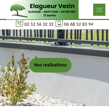
02 52 56 32 32
06 68 52 83 94
Nos realisations