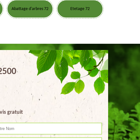
Abattage d'arbres 72
Etetage 72
72500
vis gratuit