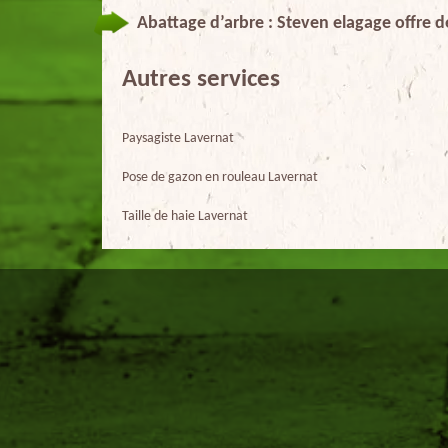
Abattage d’arbre : Steven elagage offre de
Autres services
Paysagiste Lavernat
Pose de gazon en rouleau Lavernat
Taille de haie Lavernat