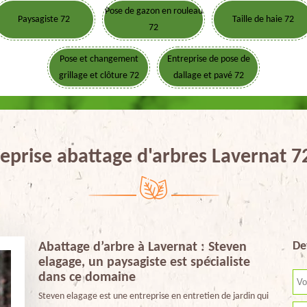
Pose de gazon en rouleau
Paysagiste 72
Taille de haie 72
72
Pose et changement
Entreprise de pose de
grillage et clôture 72
dallage et pavé 72
eprise abattage d'arbres Lavernat 
De
Abattage d’arbre à Lavernat : Steven
elagage, un paysagiste est spécialiste
dans ce domaine
Steven elagage est une entreprise en entretien de jardin qui