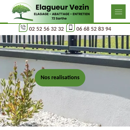
02 52 56 32 32
06 68 52 83 94
Nos realisations