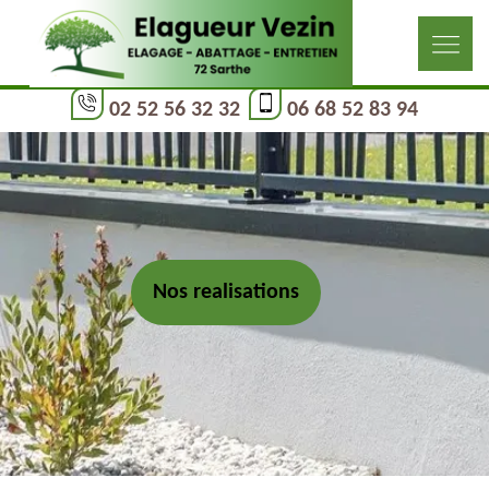
02 52 56 32 32
06 68 52 83 94
Nos realisations