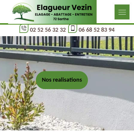
02 52 56 32 32
06 68 52 83 94
Nos realisations