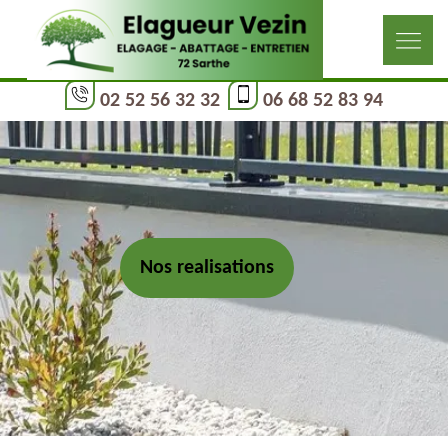
02 52 56 32 32
06 68 52 83 94
Nos realisations