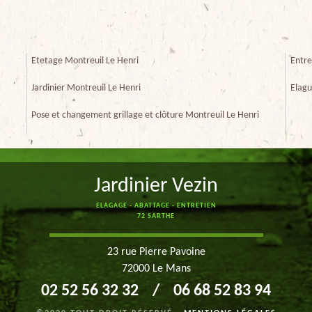
Etetage Montreuil Le Henri
Entre
Jardinier Montreuil Le Henri
Elagu
Pose et changement grillage et clôture Montreuil Le Henri
Jardinier Vezin
ELAGAGE - ABATTAGE - ENTRETIEN
72 SARTHE
23 rue Pierre Pavoine
72000 Le Mans
02 52 56 32 32
/
06 68 52 83 94