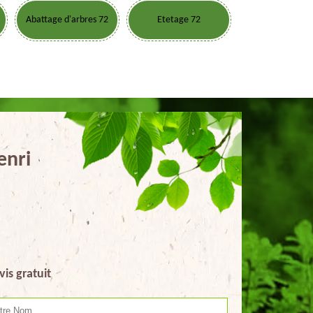
Abattage d'arbres 72
Etetage 72
enri
vis gratuit