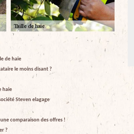
lle de haie
ataire le moins disant ?
e haie
 société Steven elagage
es une comparaison des offres !
er ?