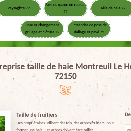
Pose de gazon en rouleau
Paysagiste 72
Taille de haie 72
72
Pose et changement
Entreprise de pose de
grillage et clôture 72
dallage et pavé 72
reprise taille de haie Montreuil Le H
72150
De
Taille de fruitiers
Des propriétaires utilisent des fois, des arbres fruitiers, pour
former une haie. Ces arbres doivent être taillés