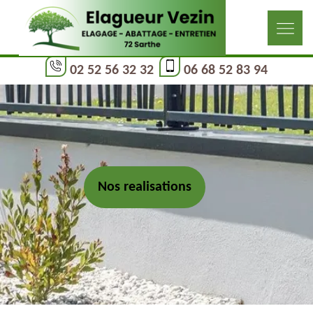
02 52 56 32 32
06 68 52 83 94
Nos realisations