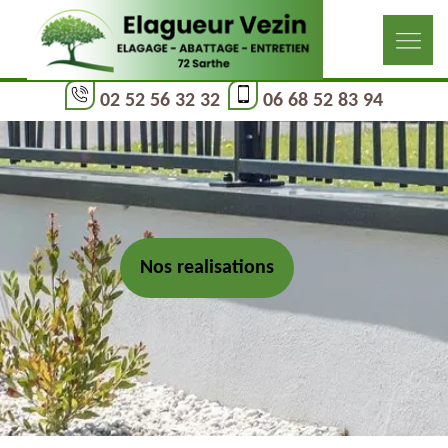
02 52 56 32 32
06 68 52 83 94
Nos realisations