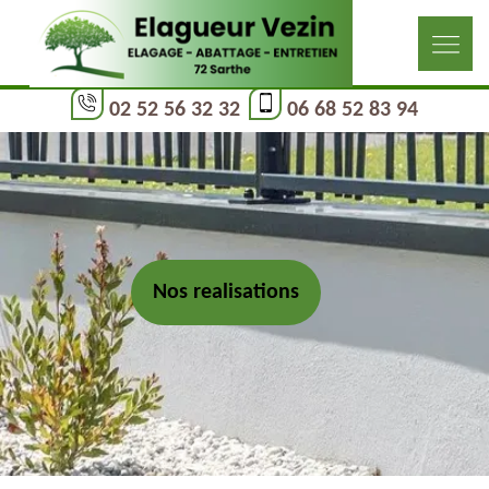
02 52 56 32 32
06 68 52 83 94
Nos realisations