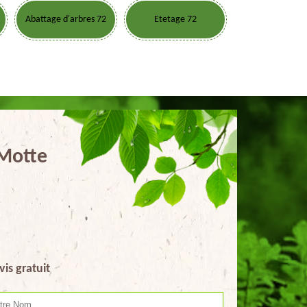
Abattage d'arbres 72
Etetage 72
 Motte
vis gratuit