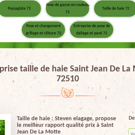
Pose de gazon en rouleau
Paysagiste 72
Taille de haie 72
72
Pose et changement
Entreprise de pose de
grillage et clôture 72
dallage et pavé 72
prise taille de haie Saint Jean De La
72510
De
Taille de haie : Steven elagage, propose
le meilleur rapport qualité prix à Saint
Jean De La Motte