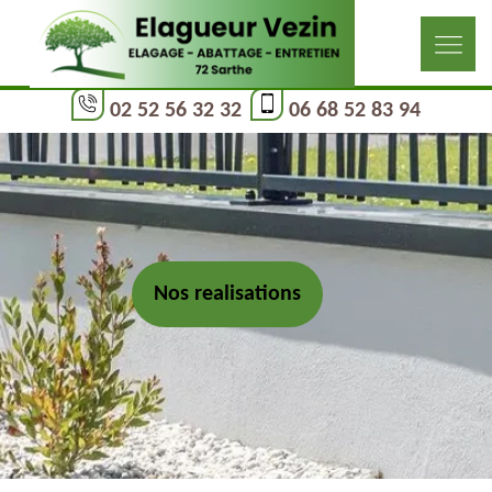
02 52 56 32 32
06 68 52 83 94
Nos realisations