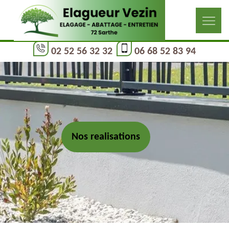
02 52 56 32 32
06 68 52 83 94
Nos realisations