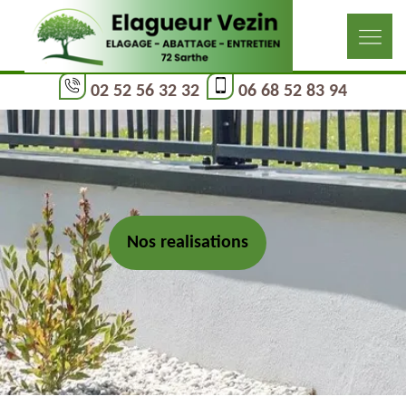
02 52 56 32 32
06 68 52 83 94
Nos realisations