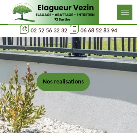
02 52 56 32 32
06 68 52 83 94
Nos realisations