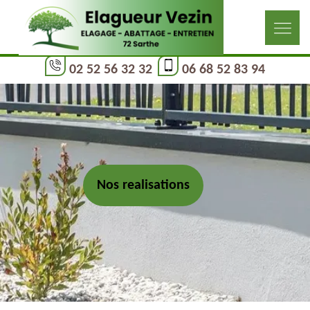
02 52 56 32 32
06 68 52 83 94
Nos realisations