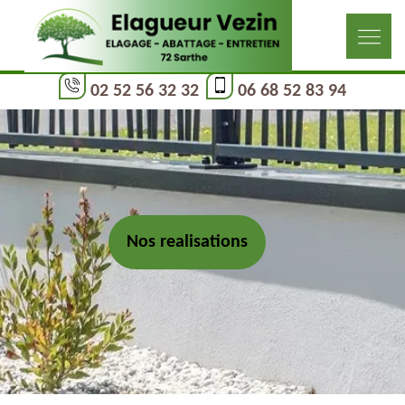
02 52 56 32 32
06 68 52 83 94
Nos realisations