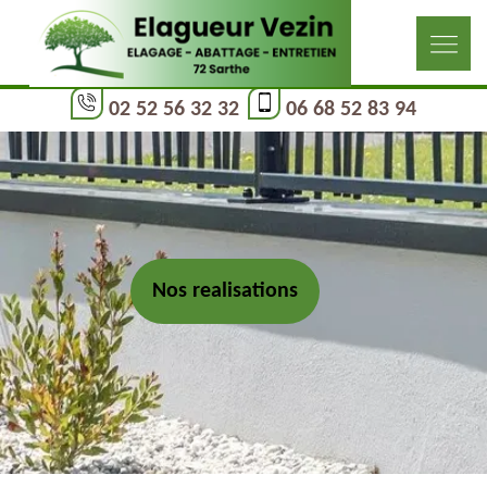
02 52 56 32 32
06 68 52 83 94
Nos realisations