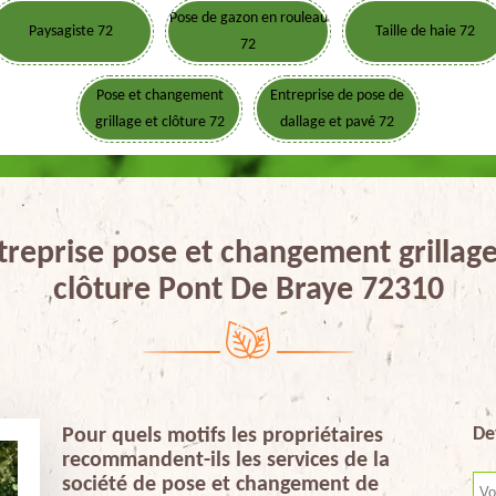
Pose de gazon en rouleau
Paysagiste 72
Taille de haie 72
72
Pose et changement
Entreprise de pose de
grillage et clôture 72
dallage et pavé 72
treprise pose et changement grillage
clôture Pont De Braye 72310
De
Pour quels motifs les propriétaires
recommandent-ils les services de la
société de pose et changement de