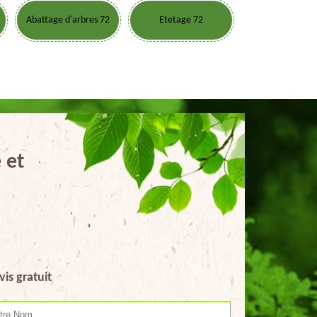
Abattage d'arbres 72
Etetage 72
 et
vis gratuit