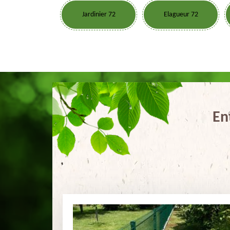
Jardinier 72
Elagueur 72
En