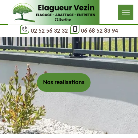
02 52 56 32 32
06 68 52 83 94
Nos realisations