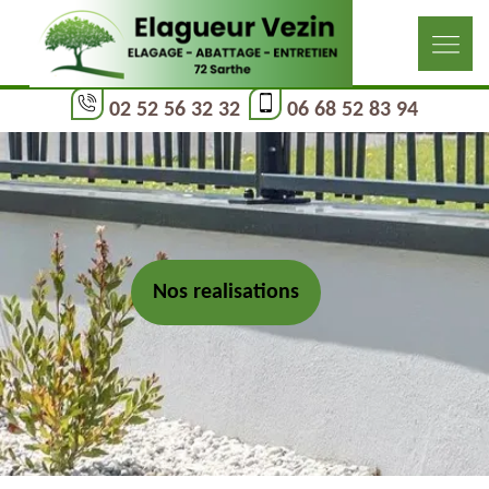
02 52 56 32 32
06 68 52 83 94
Nos realisations