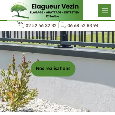
02 52 56 32 32
06 68 52 83 94
Nos realisations