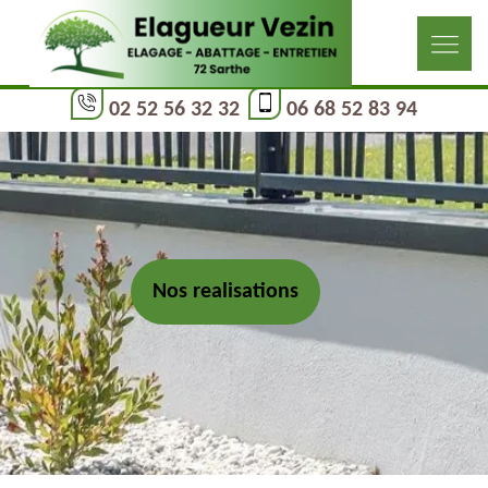
02 52 56 32 32
06 68 52 83 94
Nos realisations