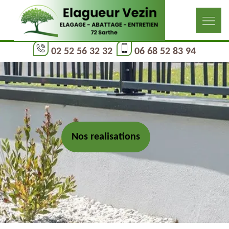
02 52 56 32 32
06 68 52 83 94
Nos realisations