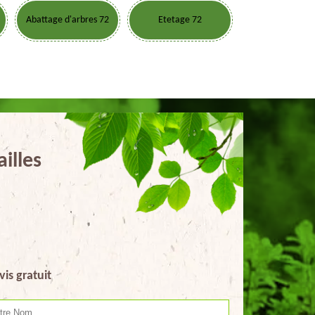
Abattage d'arbres 72
Etetage 72
illes
vis gratuit