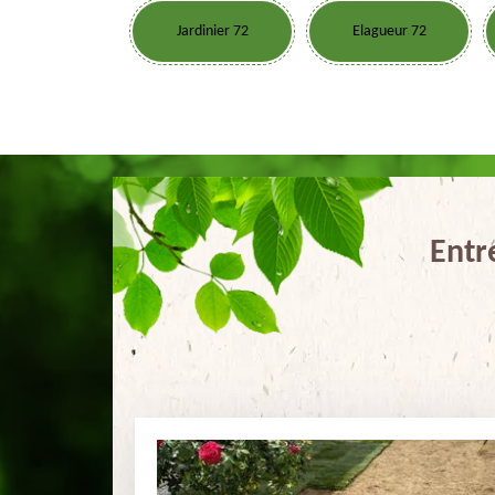
Jardinier 72
Elagueur 72
Entr