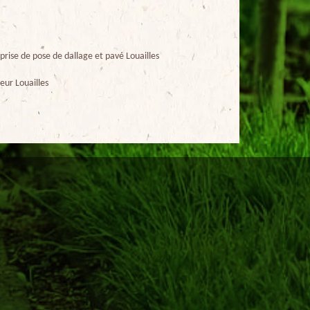
prise de pose de dallage et pavé Louailles
eur Louailles