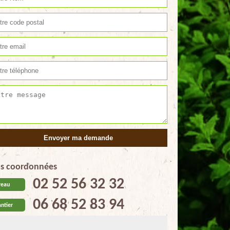
s coordonnées
02 52 56 32 32
reau
06 68 52 83 94
ntier