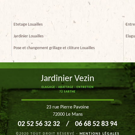
Etetage Louailles
Entre
Jardinier Louailles
Elagu
Pose et changement grillage et clôture Louailles
Jardinier Vezin
ELAGAGE - ABATTAGE - ENTRETIEN
72 SARTHE
23 rue Pierre Pavoine
72000 Le Mans
02 52 56 32 32
/
06 68 52 83 94
©2020 TOUT DROIT RÉSERVÉ -
MENTIONS LÉGALES