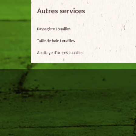
Autres services
Paysagiste Louailles
Taille de haie Louailles
Abattage d'arbres Louailles