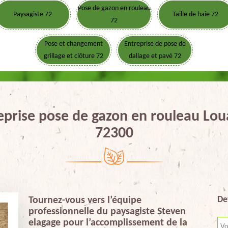
Pose de gazon en rouleau
Paysagiste 72
Taille de haie 72
72
Pose et changement
Entreprise de pose de
grillage et clôture 72
dallage et pavé 72
eprise pose de gazon en rouleau Loua
72300
De
Tournez-vous vers l’équipe
professionnelle du paysagiste Steven
elagage pour l’accomplissement de la