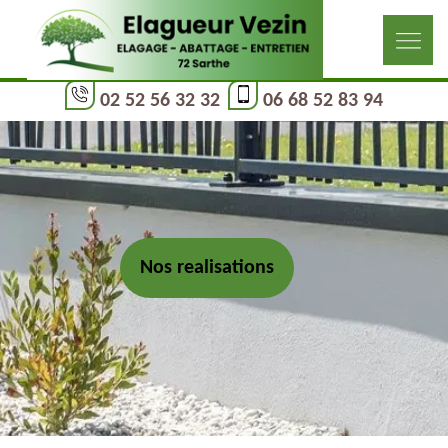
02 52 56 32 32
06 68 52 83 94
Nos realisations