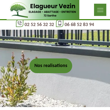
02 52 56 32 32
06 68 52 83 94
Nos realisations