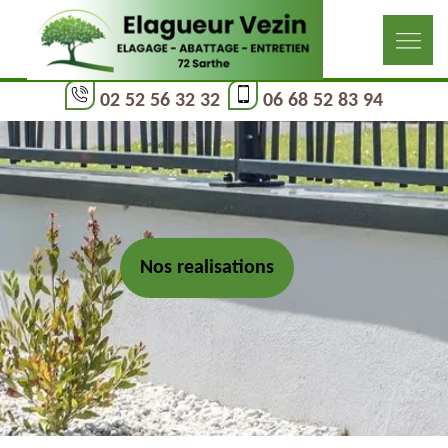
02 52 56 32 32
06 68 52 83 94
Nos realisations