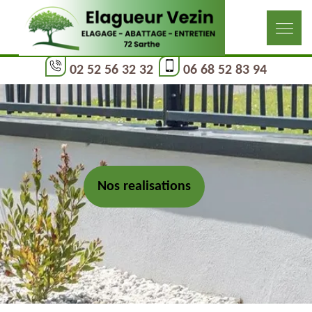
02 52 56 32 32
06 68 52 83 94
Nos realisations