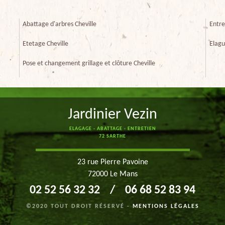
Abattage d'arbres Cheville
Entre
Etetage Cheville
Elagu
Pose et changement grillage et clôture Cheville
Jardinier Vezin
ELAGAGE - ABATTAGE - ENTRETIEN
72 SARTHE
23 rue Pierre Pavoine
72000 Le Mans
02 52 56 32 32
/
06 68 52 83 94
©2020 TOUT DROIT RÉSERVÉ -
MENTIONS LÉGALES