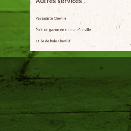
Autres services
Paysagiste Cheville
Pose de gazon en rouleau Cheville
Taille de haie Cheville