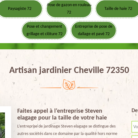
Pose de gazon en rouleau
Paysagiste 72
Taille de haie 72
72
Pose et changement
Entreprise de pose de
grillage et clôture 72
dallage et pavé 72
Artisan jardinier Cheville 72350
De
Faites appel à l’entreprise Steven
elagage pour la taille de votre haie
L’entreprise de jardinage Steven elagage se distingue des
autres sociétés dans ce domaine par la qualité hors norme