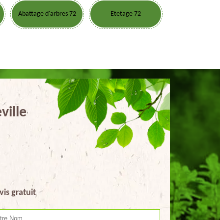
Abattage d'arbres 72
Etetage 72
ville
vis gratuit