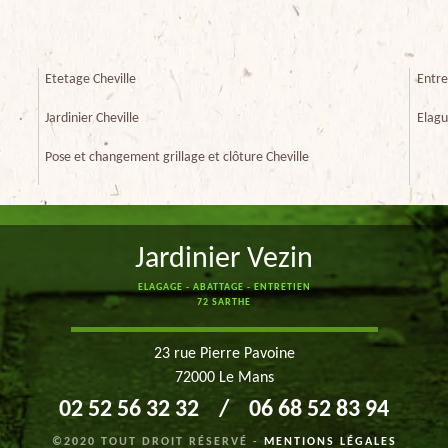
Etetage Cheville
Entre
Jardinier Cheville
Elagu
Pose et changement grillage et clôture Cheville
Jardinier Vezin
ELAGAGE - ABATTAGE - ENTRETIEN
72 SARTHE
23 rue Pierre Pavoine
72000 Le Mans
02 52 56 32 32
/
06 68 52 83 94
©2020 TOUT DROIT RÉSERVÉ -
MENTIONS LÉGALES