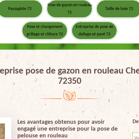
Pose de gazon en rouleau
Paysagiste 72
Taille de haie 72
72
Pose et changement
Entreprise de pose de
grillage et clôture 72
dallage et pavé 72
eprise pose de gazon en rouleau Che
72350
De
Les avantages obtenus pour avoir
engagé une entreprise pour la pose de
pelouse en rouleau