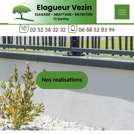
02 52 56 32 32
06 68 52 83 94
Nos realisations