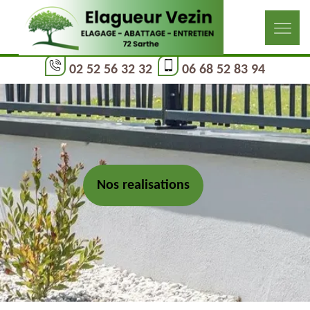
02 52 56 32 32
06 68 52 83 94
Nos realisations