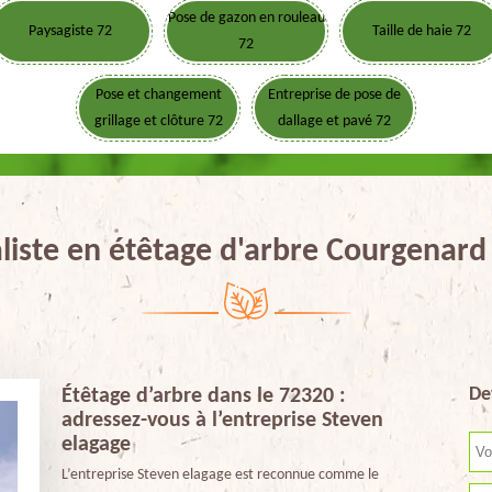
Pose de gazon en rouleau
Paysagiste 72
Taille de haie 72
72
Pose et changement
Entreprise de pose de
grillage et clôture 72
dallage et pavé 72
liste en étêtage d'arbre Courgenar
De
Étêtage d’arbre dans le 72320 :
adressez-vous à l’entreprise Steven
elagage
L’entreprise Steven elagage est reconnue comme le