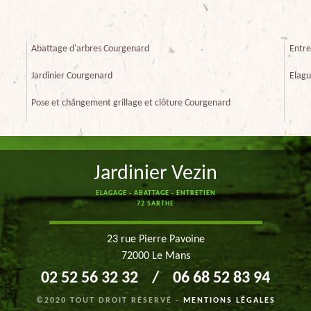
Abattage d'arbres Courgenard
Entre
Jardinier Courgenard
Elagu
Pose et changement grillage et clôture Courgenard
Jardinier Vezin
ELAGAGE - ABATTAGE - ENTRETIEN
72 SARTHE
23 rue Pierre Pavoine
72000 Le Mans
02 52 56 32 32
/
06 68 52 83 94
©2020 TOUT DROIT RÉSERVÉ -
MENTIONS LÉGALES