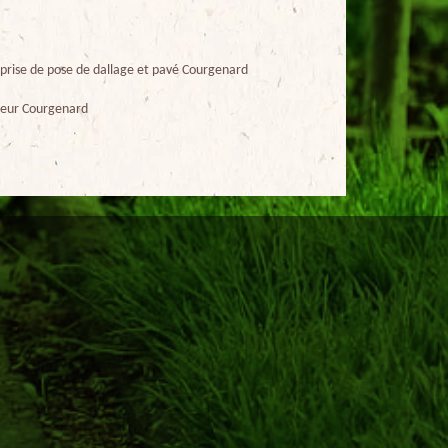
prise de pose de dallage et pavé Courgenard
eur Courgenard