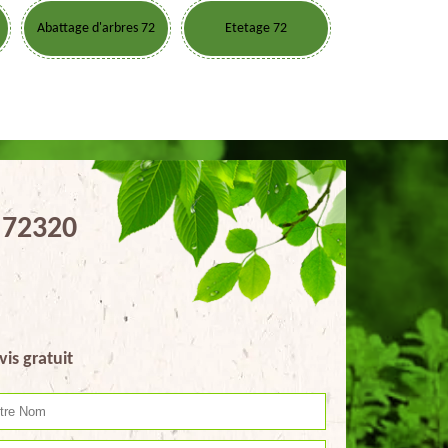
Abattage d'arbres 72
Etetage 72
d 72320
vis gratuit