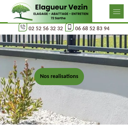
02 52 56 32 32
06 68 52 83 94
Nos realisations