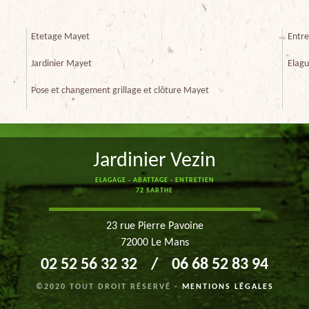
Etetage Mayet
Entre
Jardinier Mayet
Elag
Pose et changement grillage et clôture Mayet
Jardinier Vezin
ELAGAGE - ABATTAGE - ENTRETIEN
72 SARTHE
23 rue Pierre Pavoine
72000 Le Mans
02 52 56 32 32
/
06 68 52 83 94
©2020 TOUT DROIT RÉSERVÉ -
MENTIONS LÉGALES