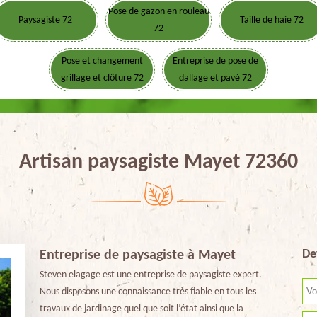
Pose de gazon en rouleau
Paysagiste 72
Taille de haie 72
72
Pose et changement
Entreprise de pose de
grillage et clôture 72
dallage et pavé 72
Artisan paysagiste Mayet 72360
De
Entreprise de paysagiste à Mayet
Steven elagage est une entreprise de paysagiste expert.
Nous disposons une connaissance très fiable en tous les
travaux de jardinage quel que soit l’état ainsi que la