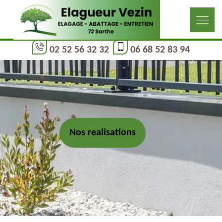
02 52 56 32 32
06 68 52 83 94
Nos realisations