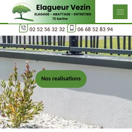
02 52 56 32 32
06 68 52 83 94
Nos realisations