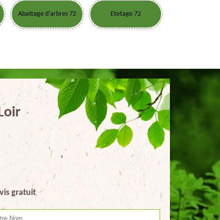
Abattage d'arbres 72
Etetage 72
Loir
vis gratuit