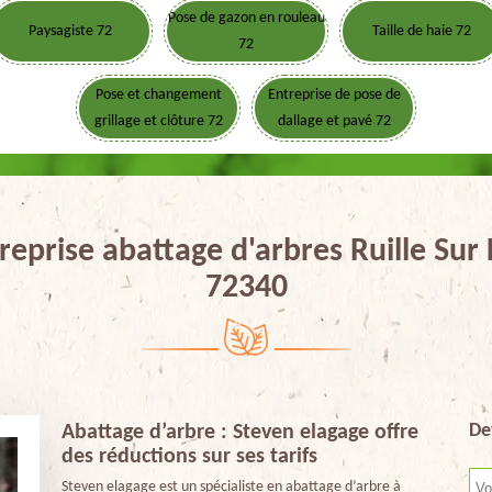
Pose de gazon en rouleau
Paysagiste 72
Taille de haie 72
72
Pose et changement
Entreprise de pose de
grillage et clôture 72
dallage et pavé 72
reprise abattage d'arbres Ruille Sur 
72340
De
Abattage d’arbre : Steven elagage offre
des réductions sur ses tarifs
Steven elagage est un spécialiste en abattage d’arbre à