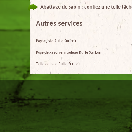
Abattage de sapin : confiez une telle tâch
Autres services
Paysagiste Ruille Sur Loir
Pose de gazon en rouleau Ruille Sur Loir
Taille de haie Ruille Sur Loir