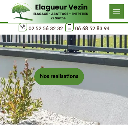
02 52 56 32 32
06 68 52 83 94
Nos realisations